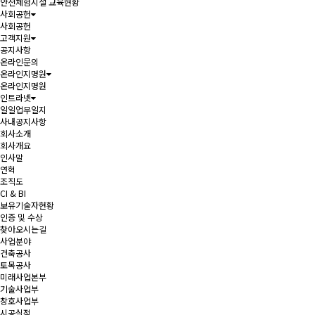
안전체험시설 교육현황
사회공헌
사회공헌
고객지원
공지사항
온라인문의
온라인지명원
온라인지명원
인트라넷
일일업무일지
사내공지사항
회사소개
회사개요
인사말
연혁
조직도
CI & BI
보유기술자현황
인증 및 수상
찾아오시는길
사업분야
건축공사
토목공사
미래사업본부
기술사업부
창호사업부
시공실적