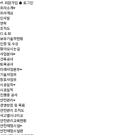
회원가입
로그인
회사소개
회사개요
인사말
연혁
조직도
CI & BI
보유기술자현황
인증 및 수상
찾아오시는길
사업분야
건축공사
토목공사
미래사업본부
기술사업부
창호사업부
시공실적
시공실적
진행중 공사
안전관리
경영방침 및 목표
안전관리 조직도
사고별시나리오
안전관리교육현황
안전체험시설
안전체험시설관