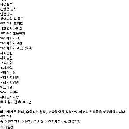
시공실적
진행중 공사
안전관리
경영방침 및 목표
안전관리 조직도
사고별시나리오
안전관리교육현황
안전체험시설
안전체험시설관
안전체험시설 교육현황
사회공헌
사회공헌
고객지원
공지사항
온라인문의
온라인지명원
온라인지명원
인트라넷
일일업무일지
사내공지사항
회원가입
로그인
바르게 세운 원칙, 후회없는 열정, 고객을 향한 정성으로 최고의 건축물을 창조하겠습니다.
안전관리
안전관리
안전체험시설
안전체험시설 교육현황
헤더설정