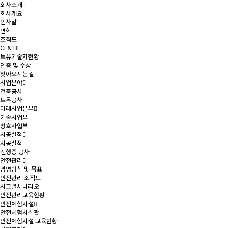
회사소개
회사개요
인사말
연혁
조직도
CI & BI
보유기술자현황
인증 및 수상
찾아오시는길
사업분야
건축공사
토목공사
미래사업본부
기술사업부
창호사업부
시공실적
시공실적
진행중 공사
안전관리
경영방침 및 목표
안전관리 조직도
사고별시나리오
안전관리교육현황
안전체험시설
안전체험시설관
안전체험시설 교육현황