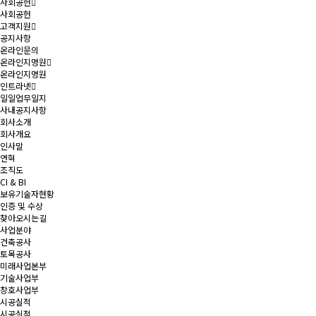
사회공헌
사회공헌
고객지원
공지사항
온라인문의
온라인지명원
온라인지명원
인트라넷
일일업무일지
사내공지사항
회사소개
회사개요
인사말
연혁
조직도
CI & BI
보유기술자현황
인증 및 수상
찾아오시는길
사업분야
건축공사
토목공사
미래사업본부
기술사업부
창호사업부
시공실적
시공실적