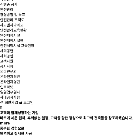
진행중 공사
안전관리
경영방침 및 목표
안전관리 조직도
사고별시나리오
안전관리교육현황
안전체험시설
안전체험시설관
안전체험시설 교육현황
사회공헌
사회공헌
고객지원
공지사항
온라인문의
온라인지명원
온라인지명원
인트라넷
일일업무일지
사내공지사항
회원가입
로그인
고객
과 함께
성장
하는 기업
바르게 세운 원칙, 후회없는 열정, 고객을 향한 정성으로 최고의 건축물을 창조하겠습니다.
more
풍부한 경험
으로
완벽하고
철저한 시공