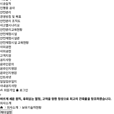
시공실적
진행중 공사
안전관리
경영방침 및 목표
안전관리 조직도
사고별시나리오
안전관리교육현황
안전체험시설
안전체험시설관
안전체험시설 교육현황
사회공헌
사회공헌
고객지원
공지사항
온라인문의
온라인지명원
온라인지명원
인트라넷
일일업무일지
사내공지사항
회원가입
로그인
바르게 세운 원칙, 후회없는 열정, 고객을 향한 정성으로 최고의 건축물을 창조하겠습니다.
회사소개
회사소개
보유기술자현황
헤더설정