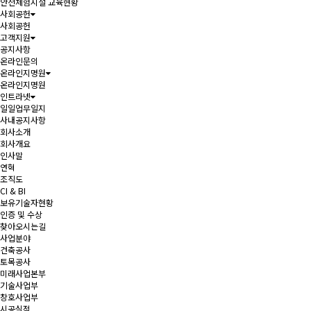
안전체험시설 교육현황
사회공헌
사회공헌
고객지원
공지사항
온라인문의
온라인지명원
온라인지명원
인트라넷
일일업무일지
사내공지사항
회사소개
회사개요
인사말
연혁
조직도
CI & BI
보유기술자현황
인증 및 수상
찾아오시는길
사업분야
건축공사
토목공사
미래사업본부
기술사업부
창호사업부
시공실적