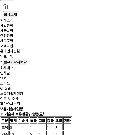
회사소개
회사소개
사업분야
시공실적
안전관리
사회공헌
고객지원
온라인지명원
인트라넷
보유기술자현황
회사개요
인사말
연혁
조직도
CI & BI
보유기술자현황
인증 및 수상
찾아오시는길
보유기술자현황
※
기술자
보유현황
(3년평균)
구분
합계
기술사
특급
고급
중급
초급
기타
토목
5
1
1
3
건축
13
5
4
4