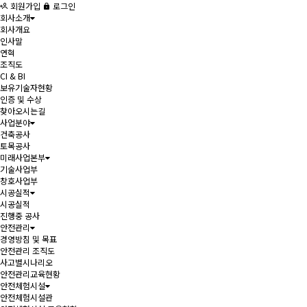
회원가입
로그인
회사소개
회사개요
인사말
연혁
조직도
CI & BI
보유기술자현황
인증 및 수상
찾아오시는길
사업분야
건축공사
토목공사
미래사업본부
기술사업부
창호사업부
시공실적
시공실적
진행중 공사
안전관리
경영방침 및 목표
안전관리 조직도
사고별시나리오
안전관리교육현황
안전체험시설
안전체험시설관