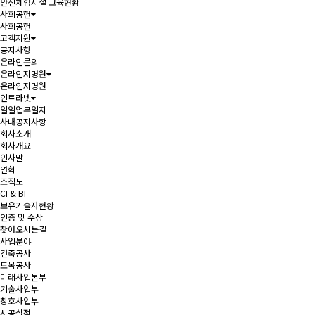
안전체험시설 교육현황
사회공헌
사회공헌
고객지원
공지사항
온라인문의
온라인지명원
온라인지명원
인트라넷
일일업무일지
사내공지사항
회사소개
회사개요
인사말
연혁
조직도
CI & BI
보유기술자현황
인증 및 수상
찾아오시는길
사업분야
건축공사
토목공사
미래사업본부
기술사업부
창호사업부
시공실적