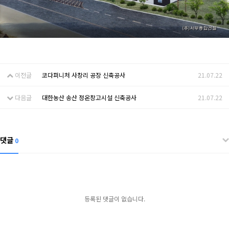
이전글
코다퍼니처 사창리 공장 신축공사
21.07.22
다음글
대한농산 송산 정온창고시설 신축공사
21.07.22
댓글
0
등록된 댓글이 없습니다.