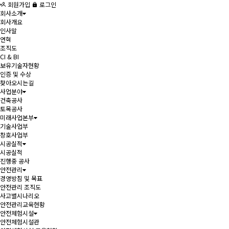
회원가입
로그인
회사소개
회사개요
인사말
연혁
조직도
CI & BI
보유기술자현황
인증 및 수상
찾아오시는길
사업분야
건축공사
토목공사
미래사업본부
기술사업부
창호사업부
시공실적
시공실적
진행중 공사
안전관리
경영방침 및 목표
안전관리 조직도
사고별시나리오
안전관리교육현황
안전체험시설
안전체험시설관