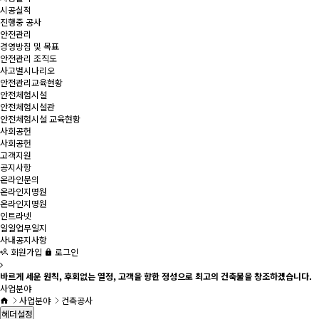
시공실적
진행중 공사
안전관리
경영방침 및 목표
안전관리 조직도
사고별시나리오
안전관리교육현황
안전체험시설
안전체험시설관
안전체험시설 교육현황
사회공헌
사회공헌
고객지원
공지사항
온라인문의
온라인지명원
온라인지명원
인트라넷
일일업무일지
사내공지사항
회원가입
로그인
바르게 세운 원칙, 후회없는 열정, 고객을 향한 정성으로 최고의 건축물을 창조하겠습니다.
사업분야
사업분야
건축공사
헤더설정