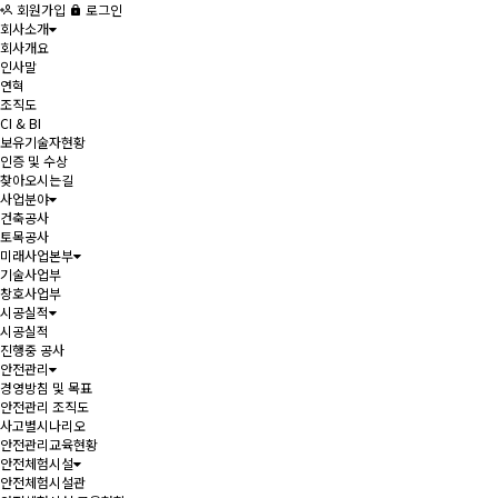
회원가입
로그인
회사소개
회사개요
인사말
연혁
조직도
CI & BI
보유기술자현황
인증 및 수상
찾아오시는길
사업분야
건축공사
토목공사
미래사업본부
기술사업부
창호사업부
시공실적
시공실적
진행중 공사
안전관리
경영방침 및 목표
안전관리 조직도
사고별시나리오
안전관리교육현황
안전체험시설
안전체험시설관