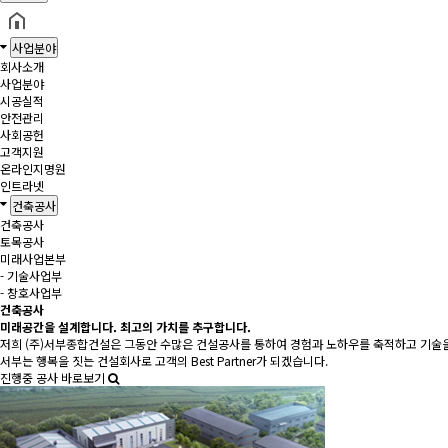
사업분야
회사소개
사업분야
시공실적
안전관리
사회공헌
고객지원
온라인지명원
인트라넷
건축공사
건축공사
토목공사
미래사업본부
- 기술사업부
- 창호사업부
건축공사
미래공간을 설계
합니다.
최고의 가치를 추구
합니다.
저희 (주)서부종합건설은 그동안 수많은 건설공사를 통하여 경험과 노하우를 축적하고 기술
서부는 행복을 짓는 건설회사로 고객의 Best Partner가 되겠습니다.
진행중 공사 바로보기