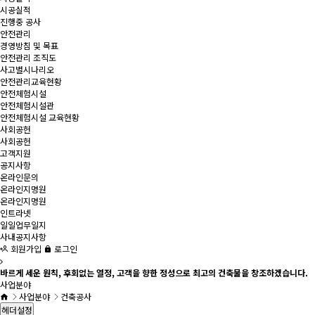
시공실적
진행중 공사
안전관리
경영방침 및 목표
안전관리 조직도
사고별시나리오
안전관리교육현황
안전체험시설
안전체험시설관
안전체험시설 교육현황
사회공헌
사회공헌
고객지원
공지사항
온라인문의
온라인지명원
온라인지명원
인트라넷
일일업무일지
사내공지사항
회원가입
로그인
바르게 세운 원칙, 후회없는 열정, 고객을 향한 정성으로 최고의 건축물을 창조하겠습니다.
사업분야
사업분야
건축공사
헤더설정