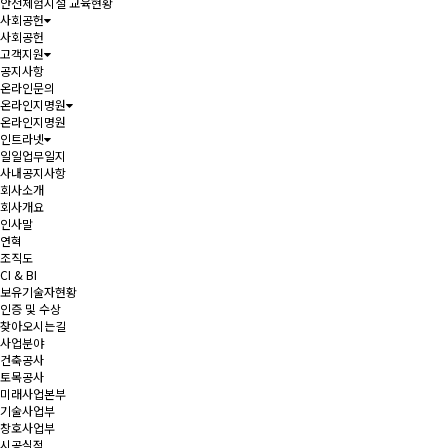
안전체험시설 교육현황
사회공헌
사회공헌
고객지원
공지사항
온라인문의
온라인지명원
온라인지명원
인트라넷
일일업무일지
사내공지사항
회사소개
회사개요
인사말
연혁
조직도
CI & BI
보유기술자현황
인증 및 수상
찾아오시는길
사업분야
건축공사
토목공사
미래사업본부
기술사업부
창호사업부
시공실적