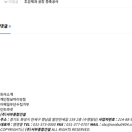
다음글
조은제과 공장 증축공사
댓글
0
회사소개
개인정보처리방침
이메일무단수집거부
인트라넷
(주)서부종합건설
주소 :
경기도 화성시 만세구 향남읍 발안만세길 159 2층 (수영빌딩)
사업자번호 :
214-88-
대표자 :
염영열
TEL :
031-373-0000
FAX :
031-377-0707
MAIL :
sbc@seobu0404.
COPYRIGHT(c)
(주)서부종합건설
ALL RIGHTS RESERVED.